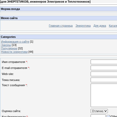
[
для ЭНЕРГЕТИКОВ, инженеров Электриков и Теплотехников
]
Форма входа
Меню сайта
Главная страница
Энергетика
Для дома
Катал
Categories
Информация о сайте
[1]
Законы
[13]
Популярное
[32]
Новости энергетики
[44]
Имя отправителя
*
:
E-mail отправителя
*
:
Web-site:
Тема письма:
Текст сообщения
*
:
Оценка сайта:
Код безопасности
*
: