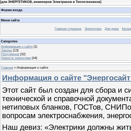
[
для ЭНЕРГЕТИКОВ, инженеров Электриков и Теплотехников
]
Форма входа
Меню сайта
Главная страница
Энергетика
Для дома
Катал
Categories
Информация о сайте
[1]
Законы
[13]
Популярное
[32]
Новости энергетики
[44]
Главная
»
Информация о сайте
Информация о сайте "Энергосайт
Этот сайт был создан для сбора и 
технической и справочной документ
нетиповых бланков, ГОСТов, СНИПо
вопросам электроснабжения, энерго
Наш девиз: «Электрики должны жить 