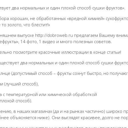
твует два нормальных и один плохой способ сушки фруктов».
бора хороших, не обработанных «вредной химией» сухофрукт
 то золото, что блестит!»
дняшнем выпуске http://dobroweb.ru предлагаем Вашему вни
ефрукты», 14 фото, 1 видео и много полезных советов.
ельно посмотрите красочные иллюстрации в конце статьи!
существует два нормальных и один плохой способ сушки фрукто
олнце (допустимый способ – фрукты сохнут быстро, но получаю
ни (лучший способ),
ка с температурной или химической обработкой
плохой способ).
лению, в наших магазинах (да и на рынках частично) широко 
нее объясняется ниже). Они выглядят красивее, долго не порт