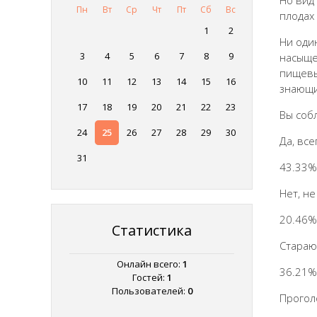
Но вид
Пн
Вт
Ср
Чт
Пт
Сб
Вс
плодах 
1
2
Ни оди
3
4
5
6
7
8
9
насыще
пищевы
10
11
12
13
14
15
16
знающи
17
18
19
20
21
22
23
Вы соб
24
25
26
27
28
29
30
Да, все
31
43.33%
Нет, н
20.46%
Статистика
Стараю
Онлайн всего:
1
36.21%
Гостей:
1
Пользователей:
0
Прогол