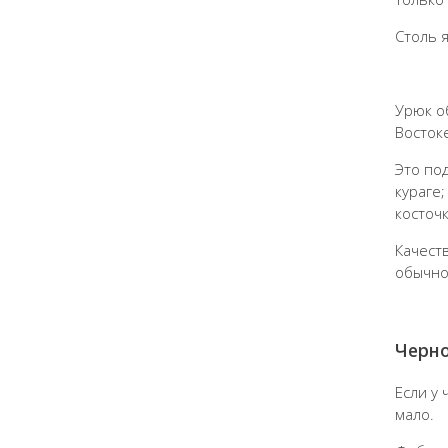
Столь 
Урюк о
Восток
Это по
кураге
косточк
Качест
обычно
Черн
Если у
мало.