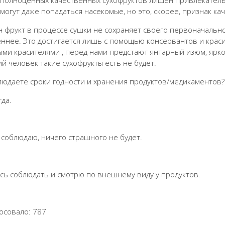
 полноценных качественных сухофруктов лишен привлекатель
могут даже попадаться насекомые, но это, скорее, признак ка
н фрукт в процессе сушки не сохраняет своего первоначальног
ннее. Это достигается лишь с помощью консервантов и крас
ми красителями , перед нами предстают янтарный изюм, ярко-
й человек такие сухофрукты есть не будет.
людаете сроки годности и хранения продуктов/медикаментов?
гда.
е соблюдаю, ничего страшного не будет.
сь соблюдать и смотрю по внешнему виду у продуктов.
осовало: 787