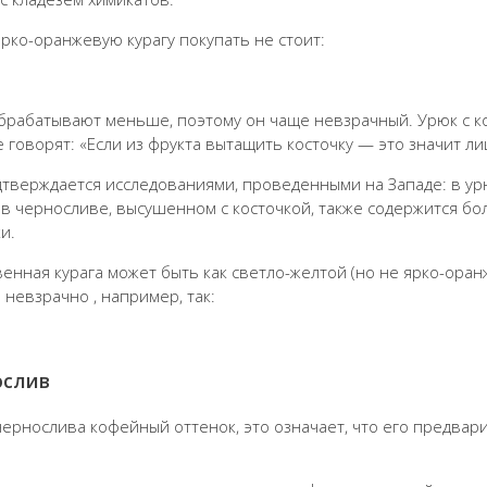
ярко-оранжевую курагу покупать не стоит:
брабатывают меньше, поэтому он чаще невзрачный. Урюк с кос
е говорят: «Если из фрукта вытащить косточку — это значит л
дтверждается исследованиями, проведенными на Западе: в у
; в черносливе, высушенном с косточкой, также содержится б
и.
венная курага может быть как светло-желтой (но не ярко-оран
 невзрачно , например, так:
ослив
 чернослива кофейный оттенок, это означает, что его предва