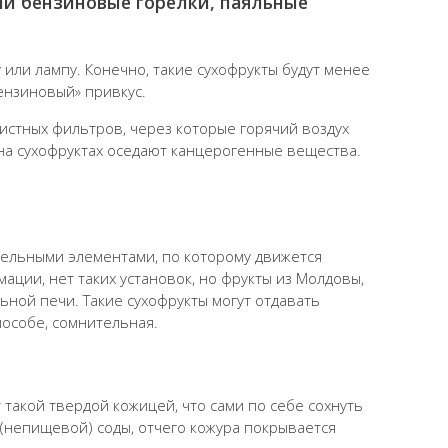
ли бензиновые горелки, паяльные
 или лампу. Конечно, такие сухофрукты будут менее
бензиновый» привкус.
истных фильтров, через которые горячий воздух
, на сухофруктах оседают канцерогенные вещества.
ательными элементами, по которому движется
ации, нет таких установок, но фрукты из Молдовы,
ьной печи. Такие сухофрукты могут отдавать
пособе, сомнительная.
такой твердой кожицей, что сами по себе сохнуть
 (непищевой) соды, отчего кожура покрывается