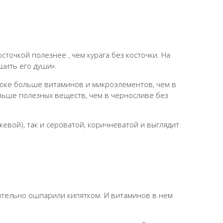
точкой полезнее , чем курага без косточки. На
ишить его души».
рюке больше витаминов и микроэлементов, чем в
ольше полезных веществ, чем в черносливе без
жевой), так и сероватой, коричневатой и выглядит
рительно ошпарили кипятком. И витаминов в нем