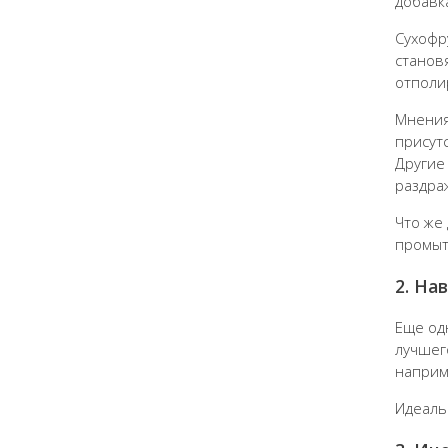
добавк
Сухофр
станов
отполи
Мнения
присут
Другие
раздра
Что же
промыт
2. На
Еще од
лучшег
наприм
Идеаль