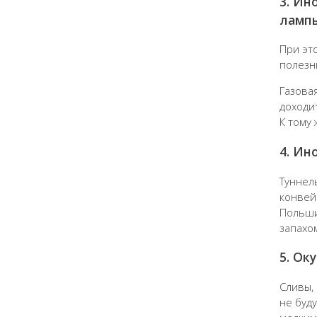
3. Ин
ламп
При эт
полезн
Газова
доходи
К тому
4. Ин
Туннел
конвей
Польши
запахо
5. Ок
Сливы,
не буд