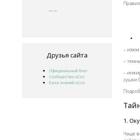
Правил
....
....
– изюм
Друзья сайта
– темн
Официальный блог
– инжи
Сообщество uCoz
сушки 
База знаний uCoz
Подроб
Тай
1. Ок
Чаще в