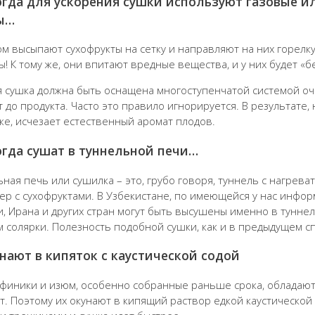
огда для ускорения сушки используют газовые и
ы…
ом высыпают сухофрукты на сетку и направляют на них горелку
ы! К тому же, они впитают вредные вещества, и у них будет «
я сушка должна быть оснащена многоступенчатой системой оч
т до продукта. Часто это правило игнорируется. В результате
 же, исчезает естественный аромат плодов.
огда сушат в туннельной печи…
ьная печь или сушилка – это, грубо говоря, туннель с нагрев
ер с сухофруктами. В Узбекистане, по имеющейся у нас информ
, Ирана и других стран могут быть высушены именно в туннел
м солярки. Полезность подобной сушки, как и в предыдущем с
унают в кипяток с каустической содой
 финики и изюм, особенно собранные раньше срока, обладают 
ут. Поэтому их окунают в кипящий раствор едкой каустической