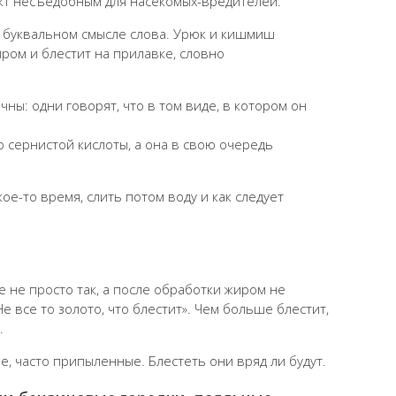
укт несъедобным для насекомых-вредителей.
 в буквальном смысле слова. Урюк и кишмиш
ром и блестит на прилавке, словно
ы: одни говорят, что в том виде, в котором он
р сернистой кислоты, а она в свою очередь
ое-то время, слить потом воду и как следует
 не просто так, а после обработки жиром не
 все то золото, что блестит». Чем больше блестит,
.
, часто припыленные. Блестеть они вряд ли будут.