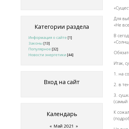
«Сущес
Для вы
«Не все
Категории раздела
В сего
Информация о сайте
[1]
«Солнц
Законы
[13]
Популярное
[32]
Обязат
Новости энергетики
[44]
Итак, 
1. на с
Вход на сайт
2. в те
3. суш
(самый 
К сожа
Календарь
(подроб
«
Май 2021
»