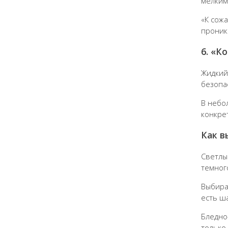
мелким
«К сож
проник
6. «К
Жидкий
безопа
В небо
конкре
Как в
Светлы
темног
Выбира
есть ш
Бледно
только