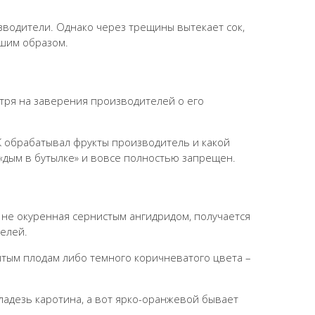
зводители. Однако через трещины вытекает сок,
чшим образом.
отря на заверения производителей о его
АК обрабатывал фрукты производитель и какой
«дым в бутылке» и вовсе полностью запрещен.
 не окуренная сернистым ангидридом, получается
телей.
лтым плодам либо темного коричневатого цвета –
ладезь каротина, а вот ярко-оранжевой бывает