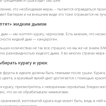
и трещинами и сушка идет быстрее.
алению, это необходимая мера», – пытаются оправдаться прои
ают бактерии и на внешнем виде это тоже отражается не лу
оптят» жидким дымом
 дым — им «коптят» курагу, чернослив. Есть мнение, что несм
сности жидкий дым — канцероген.
льших количествах не так все страшно, но мы же не знаем, К
тно разновидностью жидкого дыма. А во многих странах мира 
ыбирать курагу и урюк
е фрукты в идеале должны быть темными после сушки. Курага,
о цвета, а красивый яркий цвет достигается с помощью краси
я курагу, присмотритесь к невзрачным сероватым, бледно-же
анс, что их не обрабатывали химикатами.
-оранжевой, желтоватой курага еще может быть, ведь в ней к
 с кладезем химикатов.