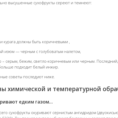
ьно высушенные сухофрукты сереют и темнеют:
 и курага должны быть коричневыми ,
ый изюм — черным с голубоватым налетом,
р – серым, бежим, светло-коричневым или черным. Последний, 
больше подходит белый инжир.
ные советы последуют ниже.
ны химической и температурной обра
уривают едким газом…
сего сухофрукты окуривают сернистым ангидридом (двуокисью 