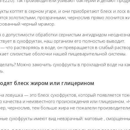
а Е220). Так производители убивают бактерии и делают прод
укты коптят в серном угаре, и они приобретают блеск и лоск
ятся золотистыми, прозрачными, чернослив прямо лоснится жи
рованный черный мрамор.
 о допустимости обработки сернистым ангидридом неоднозначн
ствует в сухофруктах, наш организм его полностью выводит.
 — что растворяясь в воде, он превращается в слабый раство
жает слизистые оболочки нашей пищеварительной системы.
 делать? Можно замочить сухофрукты в прохладной воде на как
ь.
водят блеск жиром или глицерином
на ловушка — это блеск сухофруктов, который появляется тоже
о качества и неизвестного происхождения или глицерином. «Не
ер, чернослив, тем больше жира не пожалели производители
ные сухофрукты имеют вид невзрачный: матовые , сморщенные