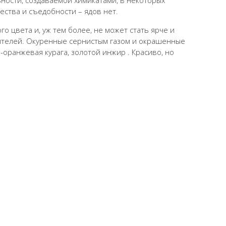
ности, создаваемой химикатами, в некоторых
чества и съедобности – ядов нет.
о цвета и, уж тем более, не может стать ярче и
ителей. Окуренные сернистым газом и окрашенные
оранжевая курага, золотой инжир . Красиво, но