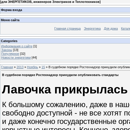
[
для ЭНЕРГЕТИКОВ, инженеров Электриков и Теплотехников
]
Форма входа
Меню сайта
Главная страница
Энергетика
Для дома
Катал
Categories
Информация о сайте
[1]
Законы
[13]
Популярное
[32]
Новости энергетики
[44]
Главная
»
2013
»
Ноябрь
»
15
» В судебном порядке Ростехнадзор принудили опублик
В судебном порядке Ростехнадзор принудили опубликовать стандарты
Лавочка прикрылась
К большому сожалению, даже в наш
свободно доступной - не все хотят
и даже конечно государственные орг
корыстные интересы. Кончено, здор