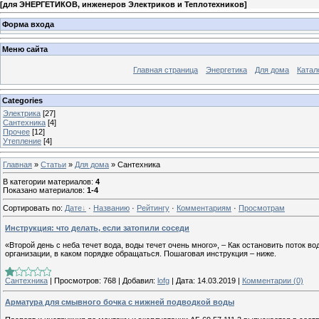
[
для ЭНЕРГЕТИКОВ, инженеров Электриков и Теплотехников
]
Форма входа
Меню сайта
Главная страница
Энергетика
Для дома
Катал
Categories
Электрика
[27]
Сантехника
[4]
Прочее
[12]
Утепление
[4]
Главная
»
Статьи
»
Для дома
» Сантехника
В категории материалов
:
4
Показано материалов
:
1-4
Сортировать по
:
Дате
·
Названию
·
Рейтингу
·
Комментариям
·
Просмотрам
Инструкция: что делать, если затопили соседи
«Второй день с неба течет вода, воды течет очень много», – Как остановить поток во
организации, в каком порядке обращаться. Пошаговая инструкция – ниже.
Сантехника
|
Просмотров:
768
|
Добавил:
lofg
|
Дата:
14.03.2019
|
Комментарии (0)
Арматура для смывного бочка с нижней подводкой воды