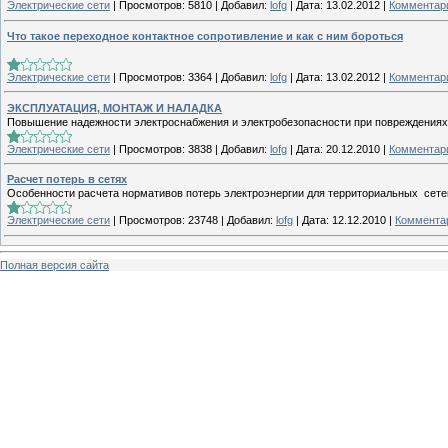
Электрические сети
|
Просмотров:
5810
|
Добавил:
lofg
|
Дата:
13.02.2012
|
Комментари
Что такое переходное контактное сопротивление и как с ним бороться
Электрические сети
|
Просмотров:
3364
|
Добавил:
lofg
|
Дата:
13.02.2012
|
Комментари
ЭКСПЛУАТАЦИЯ, МОНТАЖ И НАЛАДКА
Повышение надежности электроснабжения и электробезопасности при повреждениях в
Электрические сети
|
Просмотров:
3838
|
Добавил:
lofg
|
Дата:
20.12.2010
|
Комментари
Расчет потерь в сетях
Особенности расчета нормативов потерь электроэнергии для территориальных сете
Электрические сети
|
Просмотров:
23748
|
Добавил:
lofg
|
Дата:
12.12.2010
|
Комментар
Полная версия сайта