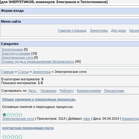
[
для ЭНЕРГЕТИКОВ, инженеров Электриков и Теплотехников
]
Форма входа
Меню сайта
Главная страница
Энергетика
Для дома
Катал
Categories
Теплотехника
[5]
Электроустановки
[19]
Электрические сети
[5]
Охрана труда и промышленная безопасность
[45]
Главная
»
Статьи
»
Энергетика
» Электрические сети
В категории материалов
:
5
Показано материалов
:
1-5
Сортировать по
:
Дате
·
Названию
·
Рейтингу
·
Комментариям
·
Просмотрам
Общие сведения о переходных процессах.
Основные понятия о переходных процессах.
Электрические сети
|
Просмотров:
3114
|
Добавил:
elios
|
Дата:
04.04.2014
|
Комментар
контактная проводящая паста