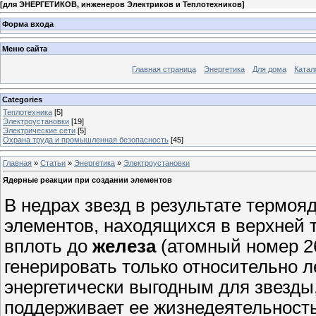
[
для ЭНЕРГЕТИКОВ, инженеров Электриков и Теплотехников
]
Форма входа
Меню сайта
Главная страница
Энергетика
Для дома
Катал
Categories
Теплотехника
[5]
Электроустановки
[19]
Электрические сети
[5]
Охрана труда и промышленная безопасность
[45]
Главная
»
Статьи
»
Энергетика
»
Электроустановки
Ядерные реакции при создании элементов
В недрах звезд в результате термоя
элементов, находящихся в верхней 
вплоть до
железа
(атомный номер 2
генерировать только относительно л
энергетически выгодным для звезды
поддерживает ее жизнедеятельность