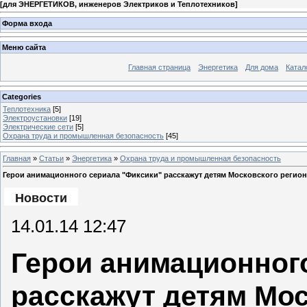
[
для ЭНЕРГЕТИКОВ, инженеров Электриков и Теплотехников
]
Форма входа
Меню сайта
Главная страница
Энергетика
Для дома
Катал
Categories
Теплотехника
[5]
Электроустановки
[19]
Электрические сети
[5]
Охрана труда и промышленная безопасность
[45]
Главная
»
Статьи
»
Энергетика
»
Охрана труда и промышленная безопасность
Герои анимационного сериала "Фиксики" расскажут детям Московского регион
Новости
14.01.14 12:47
Герои анимационног
расскажут детям Мос