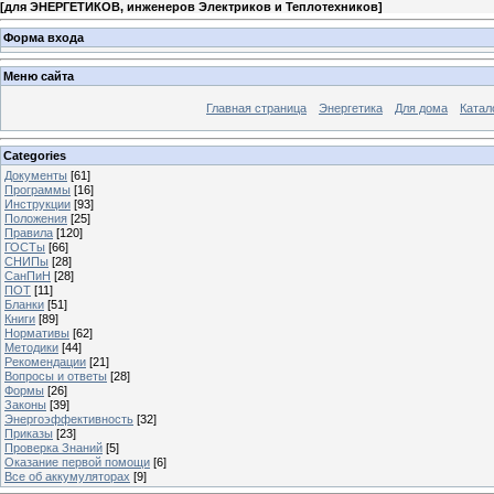
[
для ЭНЕРГЕТИКОВ, инженеров Электриков и Теплотехников
]
Форма входа
Меню сайта
Главная страница
Энергетика
Для дома
Катал
Categories
Документы
[61]
Программы
[16]
Инструкции
[93]
Положения
[25]
Правила
[120]
ГОСТы
[66]
СНИПы
[28]
СанПиН
[28]
ПОТ
[11]
Бланки
[51]
Книги
[89]
Нормативы
[62]
Методики
[44]
Рекомендации
[21]
Вопросы и ответы
[28]
Формы
[26]
Законы
[39]
Энергоэффективность
[32]
Приказы
[23]
Проверка Знаний
[5]
Оказание первой помощи
[6]
Все об аккумуляторах
[9]