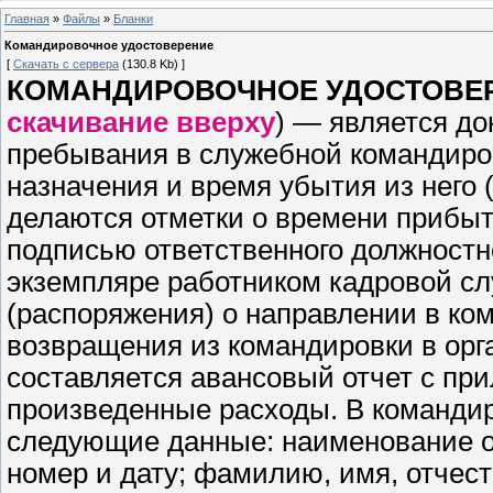
Главная
»
Файлы
»
Бланки
Командировочное удостоверение
[
Скачать с сервера
(130.8 Kb) ]
К
ОМАНДИРОВОЧНОЕ УДОСТОВЕ
скачивание вверху
) — является д
пребывания в служебной командиров
назначения и время убытия из него (
делаются отметки о времени прибыт
подписью ответственного должностн
экземпляре работником кадровой сл
(распоряжения) о направлении в ком
возвращения из командировки в ор
составляется авансовый отчет с п
произведенные расходы. В команди
следующие данные: наименование о
номер и дату; фамилию, имя, отчес