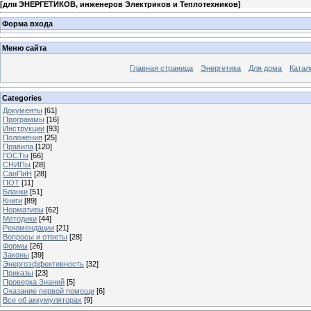
[
для ЭНЕРГЕТИКОВ, инженеров Электриков и Теплотехников
]
Форма входа
Меню сайта
Главная страница
Энергетика
Для дома
Катал
Categories
Документы
[61]
Программы
[16]
Инструкции
[93]
Положения
[25]
Правила
[120]
ГОСТы
[66]
СНИПы
[28]
СанПиН
[28]
ПОТ
[11]
Бланки
[51]
Книги
[89]
Нормативы
[62]
Методики
[44]
Рекомендации
[21]
Вопросы и ответы
[28]
Формы
[26]
Законы
[39]
Энергоэффективность
[32]
Приказы
[23]
Проверка Знаний
[5]
Оказание первой помощи
[6]
Все об аккумуляторах
[9]