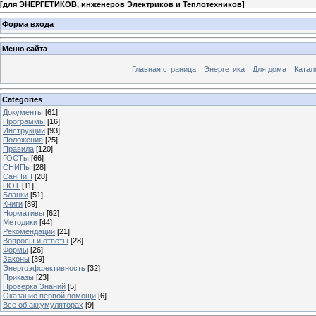
[
для ЭНЕРГЕТИКОВ, инженеров Электриков и Теплотехников
]
Форма входа
Меню сайта
Главная страница
Энергетика
Для дома
Катал
Categories
Документы
[61]
Программы
[16]
Инструкции
[93]
Положения
[25]
Правила
[120]
ГОСТы
[66]
СНИПы
[28]
СанПиН
[28]
ПОТ
[11]
Бланки
[51]
Книги
[89]
Нормативы
[62]
Методики
[44]
Рекомендации
[21]
Вопросы и ответы
[28]
Формы
[26]
Законы
[39]
Энергоэффективность
[32]
Приказы
[23]
Проверка Знаний
[5]
Оказание первой помощи
[6]
Все об аккумуляторах
[9]