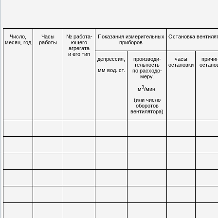
Число,
Часы
№ работа­
Показания измерительных
Остановка вентиля
месяц, год
работы
ющего
приборов
агрега­та
и его тип
депрес­сия,
произво­ди­
часы
причи­
тельность
оста­новки
оста­но
мм вод. ст.
по расхо­до­
меру,
3
м
/мин.
(или чис­ло
оборотов
вентиля­тора)