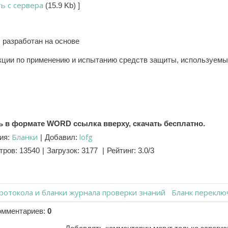
ть с сервера
(15.9 Kb)
]
 разработан на основе
ции по применению и испытанию средств защиты, используемых
ь в формате WORD ссылка вверху, скачать бесплатно.
Бланки
lofg
ия
:
|
Добавил
:
тров
:
13540
|
Загрузок
:
3177
|
Рейтинг
:
3.0
/
3
ротокола и бланки журнала проверки знаний
Бланк переклю
омментариев
:
0