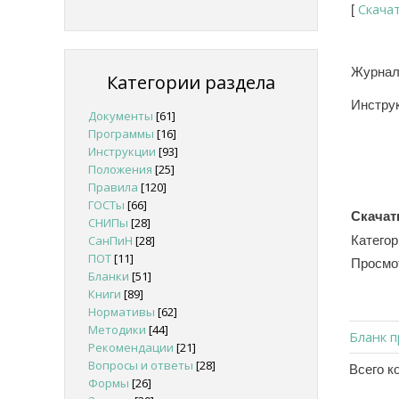
Скача
[
Журнал
Категории раздела
Инструк
Документы
[61]
Программы
[16]
Инструкции
[93]
Положения
[25]
Правила
[120]
ГОСТы
[66]
Скачат
СНИПы
[28]
СанПиН
[28]
Категор
ПОТ
[11]
Просмо
Бланки
[51]
Книги
[89]
Нормативы
[62]
Методики
[44]
Бланк п
Рекомендации
[21]
Вопросы и ответы
[28]
Всего к
Формы
[26]