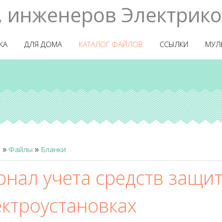
, инженеров Электрико
КА
ДЛЯ ДОМА
КАТАЛОГ ФАЙЛОВ
ССЫЛКИ
МУЛ
я
Файлы
Бланки
»
»
рнал учета средств защи
ектроустановках