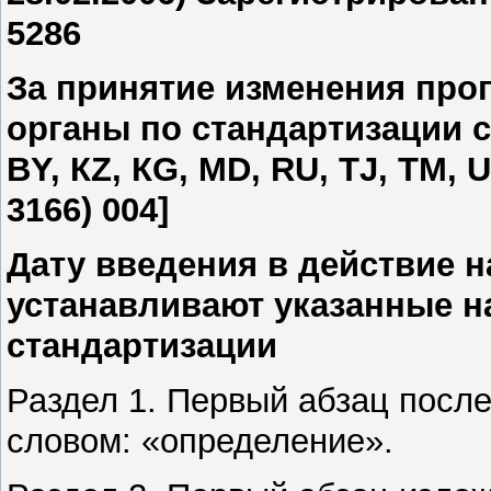
5286
За принятие изменения пр
органы по стандартизации 
В
Y
, К
Z
, К
G
, М
D
,
RU
, Т
J
, ТМ,
U
3166) 004]
Дату введения в действие 
устанавливают указанные 
стандартизации
Раздел 1. Первый абзац посл
словом: «определение».