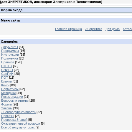
[
для ЭНЕРГЕТИКОВ, инженеров Электриков и Теплотехников
]
Форма входа
Меню сайта
Главная страница
Энергетика
Для дома
Катал
Categories
Документы
[61]
Программы
[16]
Инструкции
[93]
Положения
[25]
Правила
[120]
ГОСТы
[66]
СНИПы
[28]
СанПиН
[28]
ПОТ
[11]
Бланки
[51]
Книги
[89]
Нормативы
[62]
Методики
[44]
Рекомендации
[21]
Вопросы и ответы
[28]
Формы
[26]
Законы
[39]
Энергоэффективность
[32]
Приказы
[23]
Проверка Знаний
[5]
Оказание первой помощи
[6]
Все об аккумуляторах
[9]