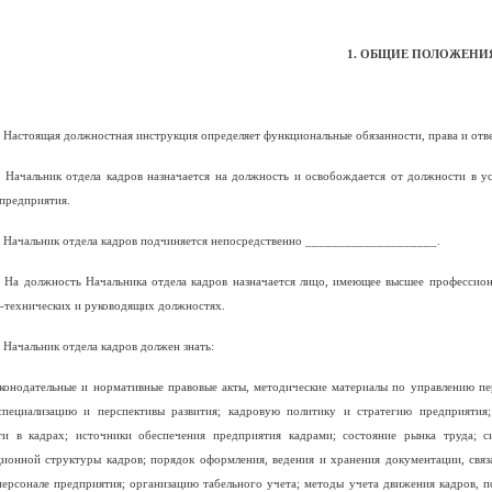
1. ОБЩИЕ ПОЛОЖЕНИ
. Настоящая должностная инструкция определяет функциональные обязанности, права и отве
. Начальник отдела кадров назначается на должность и освобождается от должности в 
предприятия.
. Начальник отдела кадров подчиняется непосредственно ____________________.
. На должность Начальника отдела кадров назначается лицо, имеющее высшее профессио
-технических и руководящих должностях.
. Начальник отдела кадров должен знать:
аконодательные и нормативные правовые акты, методические материалы по управлению пер
специализацию и перспективы развития; кадровую политику и стратегию предприятия;
ти в кадрах; источники обеспечения предприятия кадрами; состояние рынка труда; 
ционной структуры кадров; порядок оформления, ведения и хранения документации, свя
ерсонале предприятия; организацию табельного учета; методы учета движения кадров, п