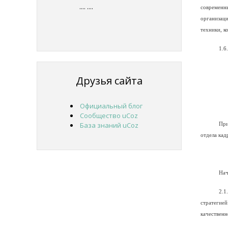
....
....
современн
организац
техники, к
1.6
Друзья сайта
Официальный блог
Сообщество uCoz
База знаний uCoz
При
отдела кад
Нач
2.1
стратегие
качественн