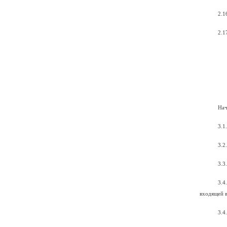
2.1
2.1
Нач
3.1
3.2
3.3
3.4
входящей в
3.4