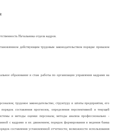
Я
тственность Начальника отдела кадров.
установленном действующим трудовым законодательством порядке приказом
нальное образование и стаж работы по организации управления кадрами на
соналом; трудовое законодательство; структуру и штаты предприятия, его
 порядок составления прогнозов, определения перспективной и текущей
системы и методы оценки персонала; методы анализа профессионально -
занной с кадрами и их движением; порядок формирования и ведения банка
орядок составления установленной отчетности; возможности использования