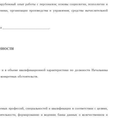
зарубежный опыт работы с персоналом; основы социологии, психологии и
мики, организации производства и управления; средства вычислительной
я на ___________________________.
АННОСТИ
е и в объеме квалификационной характеристики по должности Начальника
конкретных обстоятельств.
емых профессий, специальностей и квалификации в соответствии с целями,
ятельности, формированию и ведению банка данных о количественном и