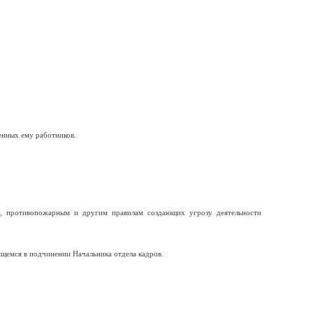
енных ему работников.
и, противопожарным и другим правилам создающих угрозу деятельности
ящемся в подчинении Начальника отдела кадров.