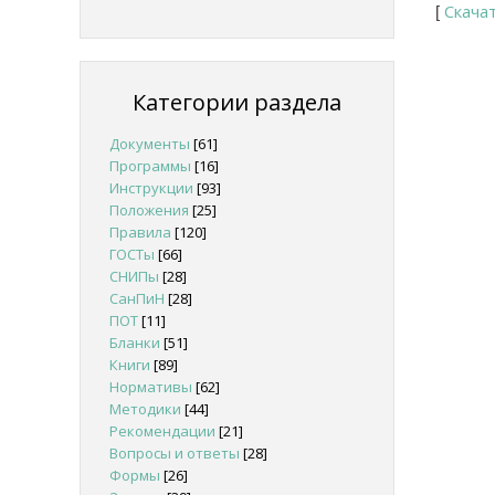
Скача
[
Категории раздела
Документы
[61]
Программы
[16]
Инструкции
[93]
Положения
[25]
Правила
[120]
ГОСТы
[66]
СНИПы
[28]
СанПиН
[28]
ПОТ
[11]
Бланки
[51]
Книги
[89]
Нормативы
[62]
Методики
[44]
Рекомендации
[21]
Вопросы и ответы
[28]
Формы
[26]