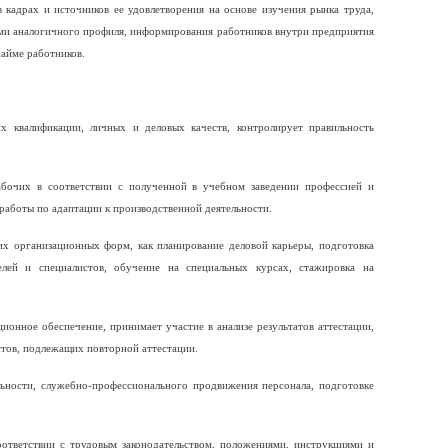
 кадрах и источников ее удовлетворения на основе изучения рынка труда,
иями аналогичного профиля, информирования работников внутри предприятия
айме работников.
х квалификации, личных и деловых качеств, контролирует правильность
абочих в соответствии с полученной в учебном заведении профессией и
работы по адаптации к производственной деятельности.
их организационных форм, как планирование деловой карьеры, подготовка
лей и специалистов, обучение на специальных курсах, стажировка на
ионное обеспечение, принимает участие в анализе результатов аттестации,
стов, подлежащих повторной аттестации.
ельности, служебно-профессионального продвижения персонала, подготовке
оответствии с трудовым законодательством, положениями, инструкциями и