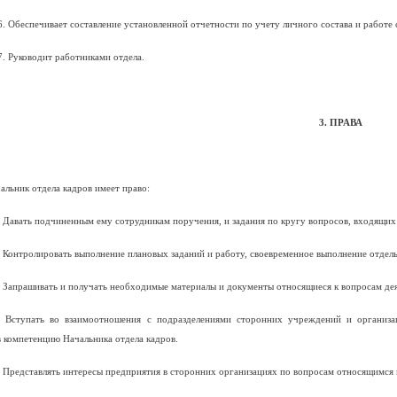
6. Обеспечивает составление установленной отчетности по учету личного состава и работе 
7. Руководит работниками отдела.
3. ПРАВА
альник отдела кадров имеет право:
. Давать подчиненным ему сотрудникам поручения, и задания по кругу вопросов, входящих
. Контролировать выполнение плановых заданий и работу, своевременное выполнение отде
. Запрашивать и получать необходимые материалы и документы относящиеся к вопросам дея
. Вступать во взаимоотношения с подразделениями сторонних учреждений и организа
 компетенцию Начальника отдела кадров.
. Представлять интересы предприятия в сторонних организациях по вопросам относящимся 