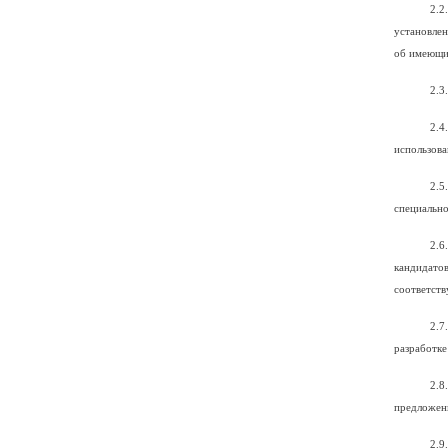
2.2
установлен
об имеющих
2.3
2.4
использова
2.5
специально
2.6
кандидато
соответст
2.7
разработке
2.8
предложен
2.9