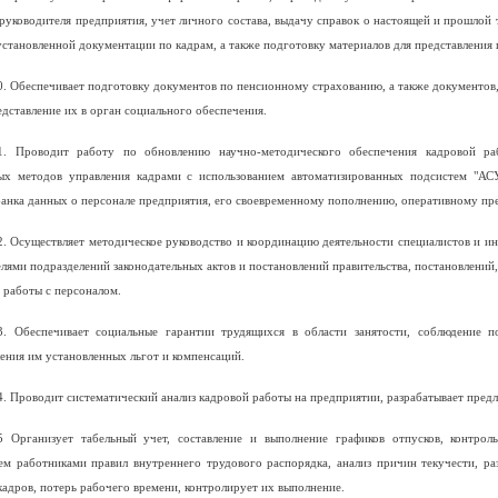
руководителя предприятия, учет личного состава, выдачу справок о настоящей и прошлой 
установленной документации по кадрам, а также подготовку материалов для представления
0. Обеспечивает подготовку документов по пенсионному страхованию, а также документов
едставление их в орган социального обеспечения.
1. Проводит работу по обновлению научно-методического обеспечения кадровой ра
ых методов управления кадрами с использованием автоматизированных подсистем "АС
банка данных о персонале предприятия, его своевременному пополнению, оперативному п
2. Осуществляет методическое руководство и координацию деятельности специалистов и и
лями подразделений законодательных актов и постановлений правительства, постановлений
 работы с персоналом.
3. Обеспечивает социальные гарантии трудящихся в области занятости, соблюдение 
ения им установленных льгот и компенсаций.
4. Проводит систематический анализ кадровой работы на предприятии, разрабатывает пред
5 Организует табельный учет, составление и выполнение графиков отпусков, контро
ем работниками правил внутреннего трудового распорядка, анализ причин текучести, р
кадров, потерь рабочего времени, контролирует их выполнение.