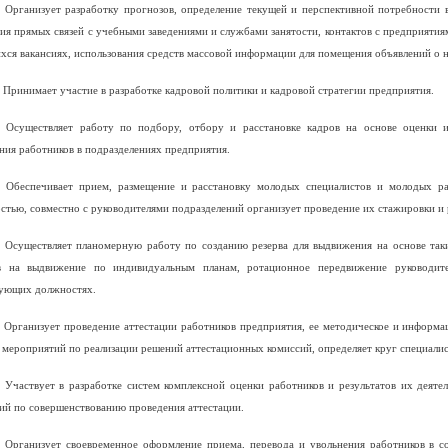
. Организует разработку прогнозов, определение текущей и перспективной потребности в
ия прямых связей с учебными заведениями и службами занятости, контактов с предприят
ся вакансиях, использования средств массовой информации для помещения объявлений о н
. Принимает участие в разработке кадровой политики и кадровой стратегии предприятия.
. Осуществляет работу по подбору, отбору и расстановке кадров на основе оценки и
ния работников в подразделениях предприятия.
. Обеспечивает прием, размещение и расстановку молодых специалистов и молодых р
стью, совместно с руководителями подразделений организует проведение их стажировки и 
. Осуществляет планомерную работу по созданию резерва для выдвижения на основе так
в на выдвижение по индивидуальным планам, ротационное передвижение руководите
вующих должностях.
. Организует проведение аттестации работников предприятия, ее методическое и информац
 мероприятий по реализации решений аттестационных комиссий, определяет круг специали
. Участвует в разработке систем комплексной оценки работников и результатов их деят
ий по совершенствованию проведения аттестации.
. Организует своевременное оформление приема, перевода и увольнения работников в с