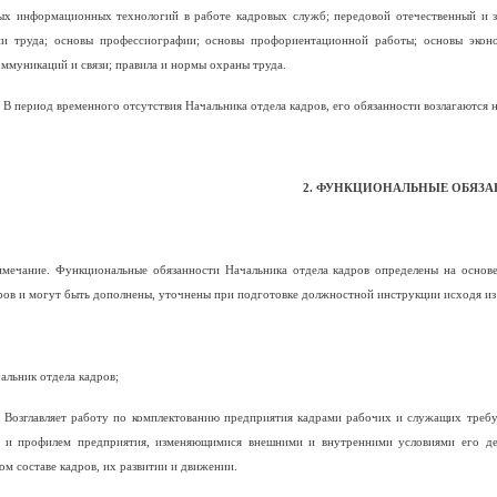
ых информационных технологий в работе кадровых служб; передовой отечественный и 
ии труда; основы профессиографии; основы профориентационной работы; основы эконо
оммуникаций и связи; правила и нормы охраны труда.
. В период временного отсутствия Начальника отдела кадров, его обязанности возлагаютс
2. ФУНКЦИОНАЛЬНЫЕ ОБЯЗ
мечание. Функциональные обязанности Начальника отдела кадров определены на основ
ров и могут быть дополнены, уточнены при подготовке должностной инструкции исходя из 
альник отдела кадров;
. Возглавляет работу по комплектованию предприятия кадрами рабочих и служащих требу
й и профилем предприятия, изменяющимися внешними и внутренними условиями его де
ом составе кадров, их развитии и движении.