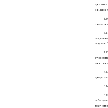
приказами 
и ведение 
2.1
а также пр
2.1
современн
созданию 
2.1
руководите
политики и
2.1
предоставл
2.1
2.1
соблюдени
текучести 