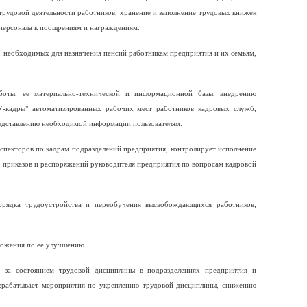
трудовой деятельности работников, хранение и заполнение трудовых книжек
 персонала к поощрениям и награждениям.
, необходимых для назначения пенсий работникам предприятия и их семьям,
боты, ее материально-технической и информационной базы, внедрению
У-кадры" автоматизированных рабочих мест работников кадровых служб,
редставлению необходимой информации пользователям.
нспекторов по кадрам подразделений предприятия, контролирует исполнение
, приказов и распоряжений руководителя предприятия по вопросам кадровой
порядка трудоустройства и переобучения высвобождающихся работников,
ложения по ее улучшению.
ль за состоянием трудовой дисциплины в подразделениях предприятия и
азрабатывает мероприятия по укреплению трудовой дисциплины, снижению