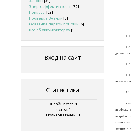
Законы
[39]
Энергоэффективность
[32]
Приказы
[23]
Проверка Знаний
[5]
Оказание первой помощи
[6]
Все об аккумуляторах
[9]
1.1
1.2
директора 
Вход на сайт
1.3
1.4
инженерно
Статистика
1.5
Онлайн всего:
1
- з
Гостей:
1
профиль, 
Пользователей:
0
потребнос
квалифика
данных о п