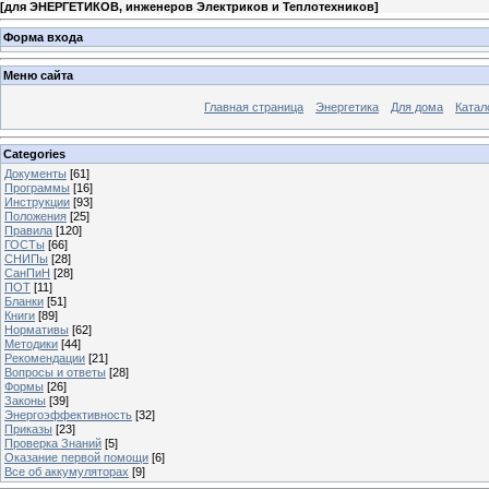
[
для ЭНЕРГЕТИКОВ, инженеров Электриков и Теплотехников
]
Форма входа
Меню сайта
Главная страница
Энергетика
Для дома
Катал
Categories
Документы
[61]
Программы
[16]
Инструкции
[93]
Положения
[25]
Правила
[120]
ГОСТы
[66]
СНИПы
[28]
СанПиН
[28]
ПОТ
[11]
Бланки
[51]
Книги
[89]
Нормативы
[62]
Методики
[44]
Рекомендации
[21]
Вопросы и ответы
[28]
Формы
[26]
Законы
[39]
Энергоэффективность
[32]
Приказы
[23]
Проверка Знаний
[5]
Оказание первой помощи
[6]
Все об аккумуляторах
[9]