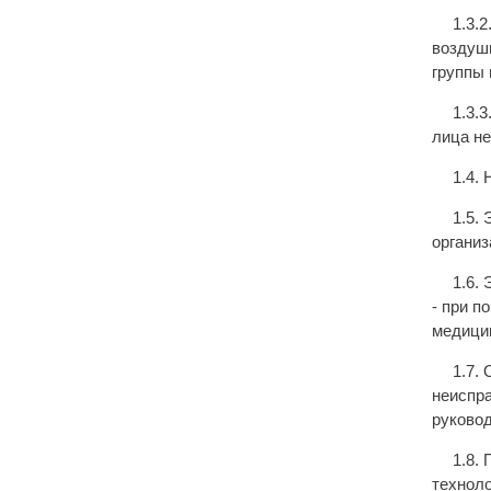
1.3.
воздуш
группы 
1.3.
лица не
1.4.
1.5.
организ
1.6.
- при п
медици
1.7.
неиспра
руковод
1.8.
техноло