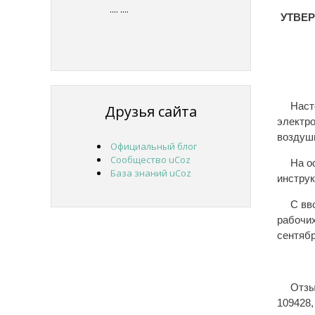
....
....
УТВЕ
Наст
Друзья сайта
электро
воздуш
Официальный блог
Сообщество uCoz
На о
База знаний uCoz
инструк
С вв
рабочи
сентябр
Отзы
109428,