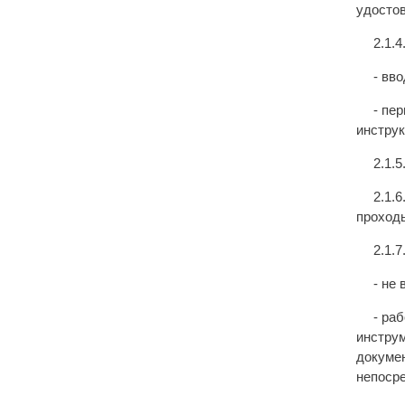
удостов
2.1.
- вв
- пе
инструк
2.1.
2.1.
проход
2.1.
- не
- ра
инструм
докумен
непосре