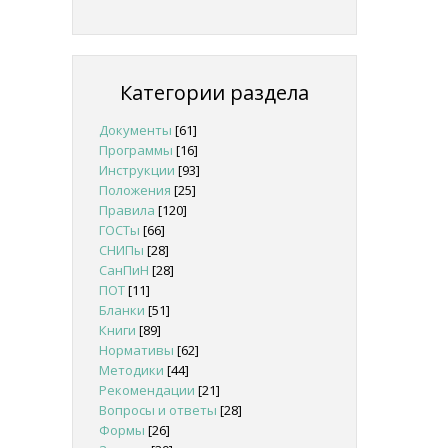
Категории раздела
Документы
[61]
Программы
[16]
Инструкции
[93]
Положения
[25]
Правила
[120]
ГОСТы
[66]
СНИПы
[28]
СанПиН
[28]
ПОТ
[11]
Бланки
[51]
Книги
[89]
Нормативы
[62]
Методики
[44]
Рекомендации
[21]
Вопросы и ответы
[28]
Формы
[26]