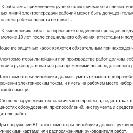
2. К работам с применением ручного электрического и пневматич
ных линий электропередачи рабочий может быть допущен тольк
по электробезопасности не ниже II.
3. К выполнению работ по опрессовке соединений проводов воз
 моложе 18 лет после специального обучения, аттестации и по
 Ношение защитных касок является обязательным при нахождении
 Электромонтеры-линейщики при производстве работ должны соб
ации и руководствоваться распоряжениями непосредственного р
 Электромонтеры-линейщики должны уметь оказывать доврачеб
оражении электрическим током, и иметь на рабочем месте набор
нской помощи.
 Обо всех нарушениях технологического процесса, недостатках в
вностях оборудования, приспособлений, инструмента и средст
ителю работ.
 При сооружении ВЛ электромонтеры-линейщики должны руковод
гическими картами или распоряжениями руководителя работ.