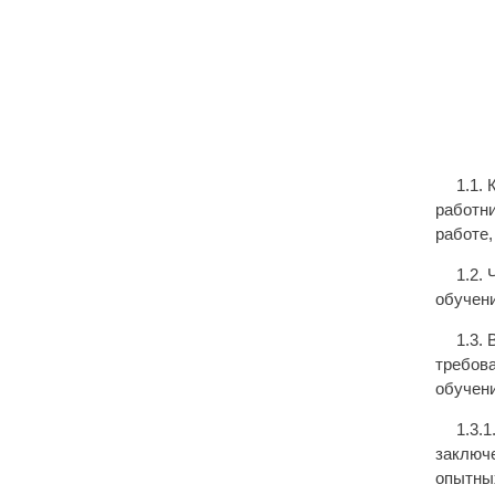
1.1.
работн
работе,
1.2.
обучени
1.3.
требова
обучени
1.3.
заключе
опытных