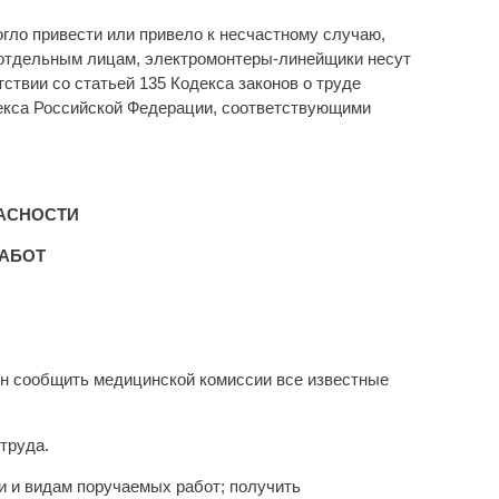
огло привести или привело к несчастному случаю,
и отдельным лицам, электромонтеры-линейщики несут
ствии со статьей 135 Кодекса законов о труде
одекса Российской Федерации, соответствующими
ПАСНОСТИ
РАБОТ
ен сообщить медицинской комиссии все известные
 труда.
ии и видам поручаемых работ; получить