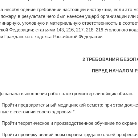
 За несоблюдение требований настоящей инструкции, если это м
 пожару, в результате чего был нанесен ущерб организации ил
инарную, уголовную и материальную ответственность в соответ
кой Федерации; статьями 143, 216, 217, 218, 219 Уголовного к
и Гражданского кодекса Российской Федерации.
2 ТРЕБОВАНИЯ БЕЗО
ПЕРЕД НАЧАЛОМ 
 До начала выполнения работ электромонтер-линейщик обязан:
1. Пройти предварительный медицинский осмотр; при этом долж
ные о состоянии своего здоровья *.
2. Пройти теоретическое и производственное обучение по охране
3. Пройти проверку знаний норм охраны труда по своей професс