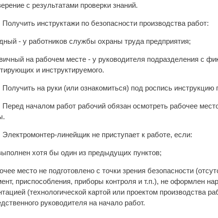
ерение с результатами проверки знаний.
4. Получить инструктажи по безопасности производства работ:
одный - у работников службы охраны труда предприятия;
рвичный на рабочем месте - у руководителя подразделения с ф
тирующих и инструктируемого.
5. Получить на руки (или ознакомиться) под роспись инструкцию
6. Перед началом работ рабочий обязан осмотреть рабочее мес
ы.
7. Электромонтер-линейщик не приступает к работе, если:
 выполнен хотя бы один из предыдущих пунктов;
бочее место не подготовлено с точки зрения безопасности (отсу
ент, приспособления, приборы контроля и т.п.), не оформлен на
тацией (технологической картой или проектом производства раб
дственного руководителя на начало работ.