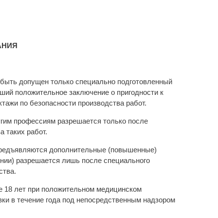
АНИЯ
т быть допущен только специально подготовленный
ший положительное заключение о пригодности к
ктажи по безопасности производства работ.
угим профессиям разрешается только после
а таких работ.
 предъявляются дополнительные (повышенные)
ении) разрешается лишь после специального
ства.
е 18 лет при положительном медицинском
вки в течение года под непосредственным надзором