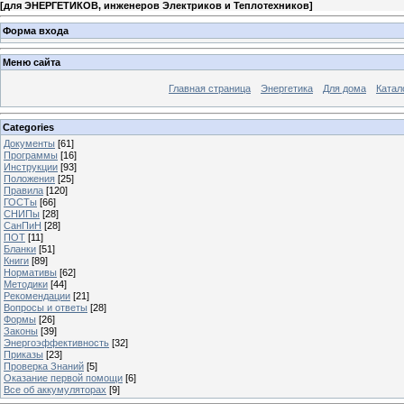
[
для ЭНЕРГЕТИКОВ, инженеров Электриков и Теплотехников
]
Форма входа
Меню сайта
Главная страница
Энергетика
Для дома
Катал
Categories
Документы
[61]
Программы
[16]
Инструкции
[93]
Положения
[25]
Правила
[120]
ГОСТы
[66]
СНИПы
[28]
СанПиН
[28]
ПОТ
[11]
Бланки
[51]
Книги
[89]
Нормативы
[62]
Методики
[44]
Рекомендации
[21]
Вопросы и ответы
[28]
Формы
[26]
Законы
[39]
Энергоэффективность
[32]
Приказы
[23]
Проверка Знаний
[5]
Оказание первой помощи
[6]
Все об аккумуляторах
[9]