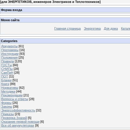
[
для ЭНЕРГЕТИКОВ, инженеров Электриков и Теплотехников
]
Форма входа
Меню сайта
Главная страница
Энергетика
Для дома
Катал
Categories
Документы
[61]
Программы
[16]
Инструкции
[93]
Положения
[25]
Правила
[120]
ГОСТы
[66]
СНИПы
[28]
СанПиН
[28]
ПОТ
[11]
Бланки
[51]
Книги
[89]
Нормативы
[62]
Методики
[44]
Рекомендации
[21]
Вопросы и ответы
[28]
Формы
[26]
Законы
[39]
Энергоэффективность
[32]
Приказы
[23]
Проверка Знаний
[5]
Оказание первой помощи
[6]
Все об аккумуляторах
[9]