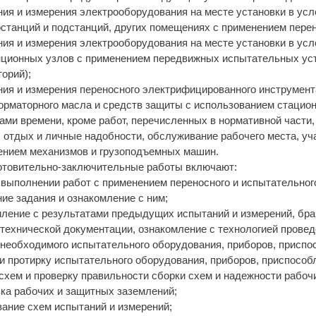
ия и измерения электрооборудования на месте установки в ус
станций и подстанций, других помещениях с применением перен
ия и измерения электрооборудования на месте установки в ус
нционных узлов с применением передвижных испытательных уст
орий);
ния и измерения переносного электрифицированного инструмен
орматорного масла и средств защиты с использованием стацио
ами времени, кроме работ, перечисленных в нормативной части
 отдых и личные надобности, обслуживание рабочего места, уча
ением механизмов и грузоподъемных машин.
готовительно-заключительные работы включают:
 выполнении работ с применением переносного и испытательног
ие задания и ознакомление с ним;
мление с результатами предыдущих испытаний и измерений, бр
технической документации, ознакомление с технологией провед
необходимого испытательного оборудования, приборов, приспо
и протирку испытательного оборудования, приборов, приспособл
схем и проверку правильности сборки схем и надежности рабоч
ка рабочих и защитных заземлений;
ание схем испытаний и измерений;