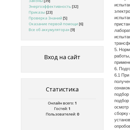
Законы
[39]
испытан
Энергоэффективность
[32]
электро
Приказы
[23]
испытан
Проверка Знаний
[5]
Оказание первой помощи
[6]
приста
Все об аккумуляторах
[9]
лаборат
испыта
трансф
5. Норм
Вход на сайт
работы,
примен
6. Под
6.1 При
получен
Статистика
ознако
подбор 
подбор 
Онлайн всего:
1
осмотр 
Гостей:
1
сборку 
Пользователей:
0
установ
опробов