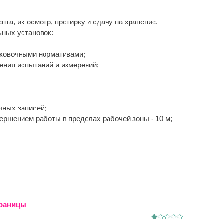
та, их осмотр, протирку и сдачу на хранение.
ьных установок:
аковочными нормативами;
ения испытаний и измерений;
чных записей;
вершением работы в пределах рабочей зоны - 10 м;
траницы