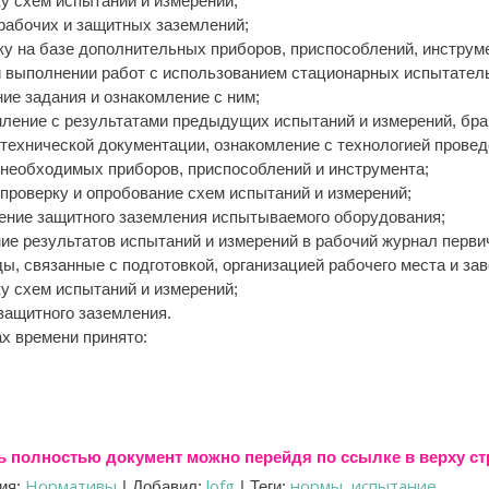
у схем испытаний и измерений;
рабочих и защитных заземлений;
ку на базе дополнительных приборов, приспособлений, инструмен
и выполнении работ с использованием стационарных испытател
ие задания и ознакомление с ним;
мление с результатами предыдущих испытаний и измерений, бр
технической документации, ознакомление с технологией провед
необходимых приборов, приспособлений и инструмента;
 проверку и опробование схем испытаний и измерений;
ение защитного заземления испытываемого оборудования;
ие результатов испытаний и измерений в рабочий журнал перви
ы, связанные с подготовкой, организацией рабочего места и за
у схем испытаний и измерений;
защитного заземления.
х времени принято:
ь полностью документ можно перейдя по ссылке в верху с
Нормативы
lofg
нормы
испытание
ия
:
|
Добавил
:
|
Теги
:
,