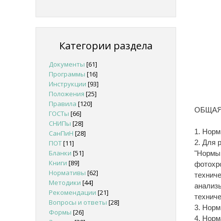
Категории раздела
Документы
[61]
Программы
[16]
Инструкции
[93]
Положения
[25]
Правила
[120]
ОБЩАЯ
ГОСТы
[66]
СНИПы
[28]
1. Нор
СанПиН
[28]
2. Для 
ПОТ
[11]
Бланки
[51]
"Нормы 
Книги
[89]
фотохр
Нормативы
[62]
техниче
Методики
[44]
анализы
Рекомендации
[21]
техниче
Вопросы и ответы
[28]
3. Норм
Формы
[26]
4. Нор