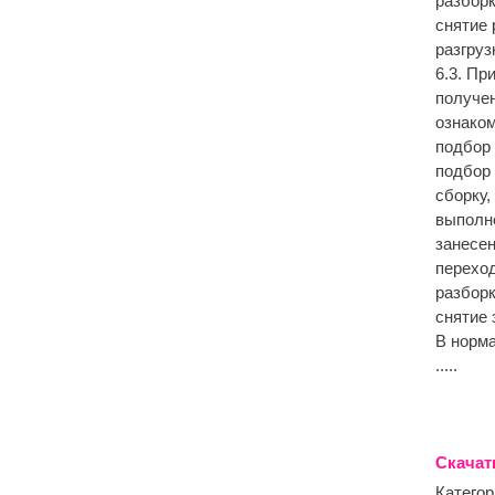
разборк
снятие 
разгруз
6.3. Пр
получен
ознако
подбор 
подбор 
сборку,
выполн
занесен
переход
разборк
снятие 
В норма
.....
Скачат
Категор