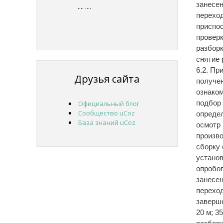
занесен
....
....
переход
приспос
проверк
разборк
снятие 
6.2. Пр
Друзья сайта
получен
ознако
подбор 
Официальный блог
Сообщество uCoz
определ
База знаний uCoz
осмотр 
произво
сборку 
установ
опробов
занесен
переход
заверше
20 м; 35