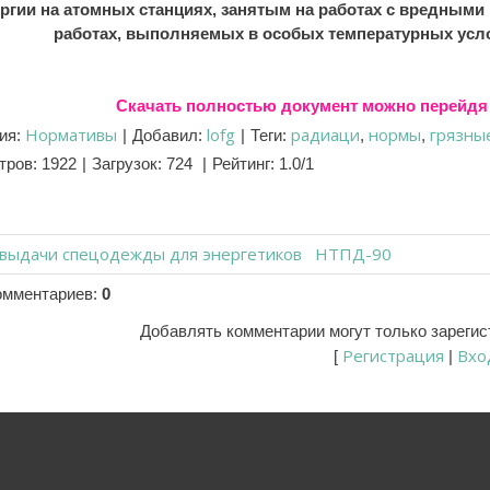
ргии на атомных станциях, занятым на работах с вредными 
работах, выполняемых в особых температурных усло
Скачать полностью документ можно перейдя 
Нормативы
lofg
радиаци
нормы
грязны
ия
:
|
Добавил
:
|
Теги
:
,
,
тров
:
1922
|
Загрузок
:
724
|
Рейтинг
:
1.0
/
1
выдачи спецодежды для энергетиков
НТПД-90
омментариев
:
0
Добавлять комментарии могут только зареги
Регистрация
Вхо
[
|