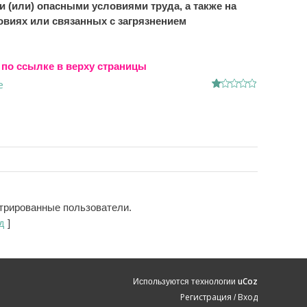
и (или) опасными условиями труда, а также на
виях или связанных с загрязнением
по ссылке в верху страницы
е
стрированные пользователи.
д
]
uCoz
Используются технологии
Регистрация
Вход
/