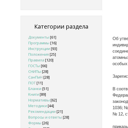
Категории раздела
Документы
[61]
Об утв
Программы
[16]
индивид
Инструкции
[93]
соедине
Положения
[25]
атомных
Правила
[120]
особых
ГОСТы
[66]
СНИПы
[28]
Зарегис
СанПиН
[28]
ПОТ
[11]
Бланки
[51]
В соотв
Книги
[89]
Федерац
Нормативы
[62]
законод
Методики
[44]
1036; № 
Рекомендации
[21]
№ 12, ст
Вопросы и ответы
[28]
Формы
[26]
приказ