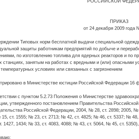
РОССИЙСКОЙ ФЕДЕР
ПРИКАЗ
от 24 декабря 2009 года 
ерждении Типовых норм бесплатной выдачи специальной одежды
уальной защиты работникам предприятий по добыче и перерабо
ниями, по изготовлению топлива для ядерных реакторов и по пр
 станциях, занятым на работах с вредными и (или) опасными у
 температурных условиях или связанных с загрязнением
трировано в Министерстве юстиции Российской Федерации 16 ф
етствии с пунктом 5.2.73 Положения о Министерстве здравоохр
ии, утвержденного постановлением Правительства Российской 
ательства Российской Федерации, 2004, № 28, ст. 2898; 2005, № 2, с
15, ст. 1555; № 23, ст. 2713; № 42, ст. 4825; № 46, ст. 5337; № 48, 
. 1427, 1434; № 33, ст. 4083, 4088; № 43, ст. 5064, № 45, ст. 5350),
ываю: