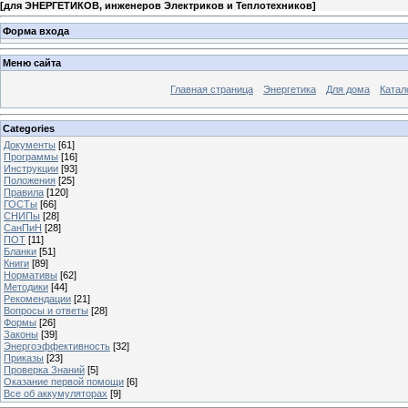
[
для ЭНЕРГЕТИКОВ, инженеров Электриков и Теплотехников
]
Форма входа
Меню сайта
Главная страница
Энергетика
Для дома
Катал
Categories
Документы
[61]
Программы
[16]
Инструкции
[93]
Положения
[25]
Правила
[120]
ГОСТы
[66]
СНИПы
[28]
СанПиН
[28]
ПОТ
[11]
Бланки
[51]
Книги
[89]
Нормативы
[62]
Методики
[44]
Рекомендации
[21]
Вопросы и ответы
[28]
Формы
[26]
Законы
[39]
Энергоэффективность
[32]
Приказы
[23]
Проверка Знаний
[5]
Оказание первой помощи
[6]
Все об аккумуляторах
[9]