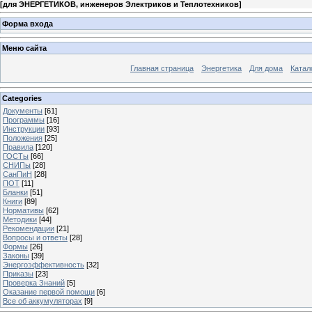
[
для ЭНЕРГЕТИКОВ, инженеров Электриков и Теплотехников
]
Форма входа
Меню сайта
Главная страница
Энергетика
Для дома
Катал
Categories
Документы
[61]
Программы
[16]
Инструкции
[93]
Положения
[25]
Правила
[120]
ГОСТы
[66]
СНИПы
[28]
СанПиН
[28]
ПОТ
[11]
Бланки
[51]
Книги
[89]
Нормативы
[62]
Методики
[44]
Рекомендации
[21]
Вопросы и ответы
[28]
Формы
[26]
Законы
[39]
Энергоэффективность
[32]
Приказы
[23]
Проверка Знаний
[5]
Оказание первой помощи
[6]
Все об аккумуляторах
[9]