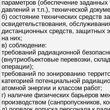
параметров (обеспечение заданных 
давлений и т.п.), технической докум
б) состояние технических средств 
освидетельствования, обслуживания
дистанционных средств, защитных эк
на них;
в) соблюдение:
требований радиационной безопасн
(внутриобъектовые перевозки, скла
операции);
требований по зонированию террито
категорией потенциальной радиацио
атомной энергии и классом работ;
г) наличие физических барьеров м
производством (санпропускников, ко
д) порядок допуска персонала к ра