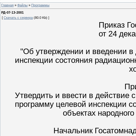
Главная
»
Файлы
»
Программы
РД-07-13-2001
[
Скачать с сервера
(80.0 Kb) ]
Приказ Г
от 24 дека
"Об утверждении и введении в
инспекции состояния радиационн
х
Пр
Утвердить и ввести в действие с
программу целевой инспекции с
объектах народного 
Начальник Госатомна