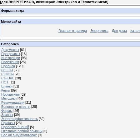
[
для ЭНЕРГЕТИКОВ, инженеров Электриков и Теплотехников
]
Форма входа
Меню сайта
Главная страница
Энергетика
Для дома
Катал
Categories
Документы
[61]
Программы
[16]
Инструкции
[93]
Положения
[25]
Правила
[120]
ГОСТы
[66]
СНИПы
[28]
СанПиН
[28]
ПОТ
[11]
Бланки
[51]
Книги
[89]
Нормативы
[62]
Методики
[44]
Рекомендации
[21]
Вопросы и ответы
[28]
Формы
[26]
Законы
[39]
Энергоэффективность
[32]
Приказы
[23]
Проверка Знаний
[5]
Оказание первой помощи
[6]
Все об аккумуляторах
[9]