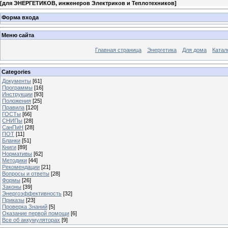
[
для ЭНЕРГЕТИКОВ, инженеров Электриков и Теплотехников
]
Форма входа
Меню сайта
Главная страница
Энергетика
Для дома
Катал
Categories
Документы
[61]
Программы
[16]
Инструкции
[93]
Положения
[25]
Правила
[120]
ГОСТы
[66]
СНИПы
[28]
СанПиН
[28]
ПОТ
[11]
Бланки
[51]
Книги
[89]
Нормативы
[62]
Методики
[44]
Рекомендации
[21]
Вопросы и ответы
[28]
Формы
[26]
Законы
[39]
Энергоэффективность
[32]
Приказы
[23]
Проверка Знаний
[5]
Оказание первой помощи
[6]
Все об аккумуляторах
[9]