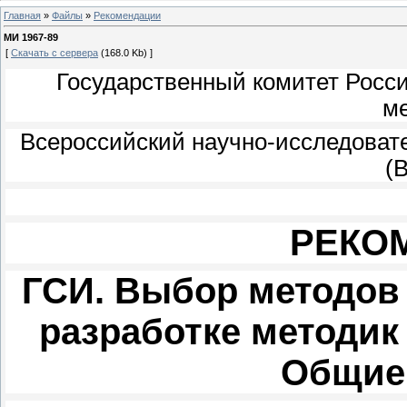
Главная
»
Файлы
»
Рекомендации
МИ 1967-89
[
Скачать с сервера
(168.0 Kb) ]
Государственный комитет Росс
м
Всероссийский научно-исследоват
(
РЕКО
ГСИ. Выбор методов 
разработке методик
Общие