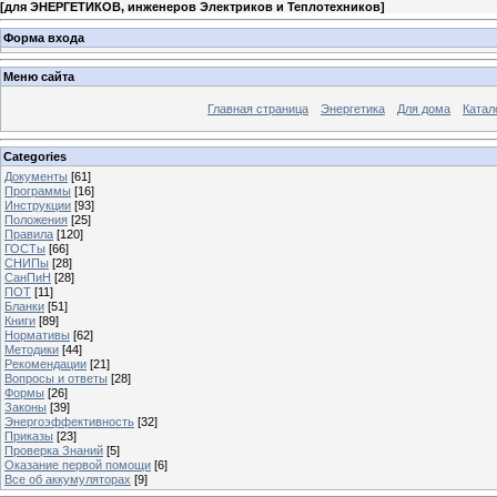
[
для ЭНЕРГЕТИКОВ, инженеров Электриков и Теплотехников
]
Форма входа
Меню сайта
Главная страница
Энергетика
Для дома
Катал
Categories
Документы
[61]
Программы
[16]
Инструкции
[93]
Положения
[25]
Правила
[120]
ГОСТы
[66]
СНИПы
[28]
СанПиН
[28]
ПОТ
[11]
Бланки
[51]
Книги
[89]
Нормативы
[62]
Методики
[44]
Рекомендации
[21]
Вопросы и ответы
[28]
Формы
[26]
Законы
[39]
Энергоэффективность
[32]
Приказы
[23]
Проверка Знаний
[5]
Оказание первой помощи
[6]
Все об аккумуляторах
[9]