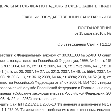
ДЕРАЛЬНАЯ СЛУЖБА ПО НАДЗОРУ В СФЕРЕ ЗАЩИТЫ ПРАВ
ГЛАВНЫЙ ГОСУДАРСТВЕННЫЙ САНИТАРНЫЙ В
ПОСТАНОВЛЕНИ
от 15 марта 2010 г. №
Об утверждении СанПиН 2.2.1/2
етствии с Федеральным законом от 30.03.1999 № 52-ФЗ "О сан
ие законодательства Российской Федерации, 1999, № 14, ст. 1650; 2
ст. 2700; 2004, № 35, ст. 3607; 2005, № 19, ст. 1752; 2006, № 1, ст. 10;
1 (ч. I), ст. 29; 2007, № 27, ст. 3213; 2007, № 46, ст. 5554; 2007, № 
08, № 30 (ч. II), ст. 3616; 2008, № 44, ст. 4984; 2008, № 52 (ч. I),
льства Российской Федерации от 24.07.2000 № 554 "Об утверж
иологической службе Российской Федерации и Положения о гос
вании" (Собрание законодательства Российской Федерации, 2000, №
005, № 39, ст. 3953) постановляю:
рдить СанПиН 2.2.1/2.1.1.2585-10 "Изменения и дополнения № 
.1.1.1.278-03 "Гигиенические требования к естественному, иск