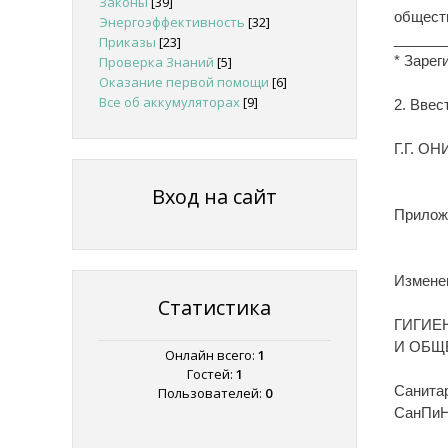
Законы
[39]
обществ
Энергоэффективность
[32]
______
Приказы
[23]
* Зарег
Проверка Знаний
[5]
Оказание первой помощи
[6]
Все об аккумуляторах
[9]
2. Ввес
Г.Г. О
Вход на сайт
Прилож
Изменен
Статистика
ГИГИЕ
И ОБЩ
Онлайн всего:
1
Гостей:
1
Санита
Пользователей:
0
СанПиН 