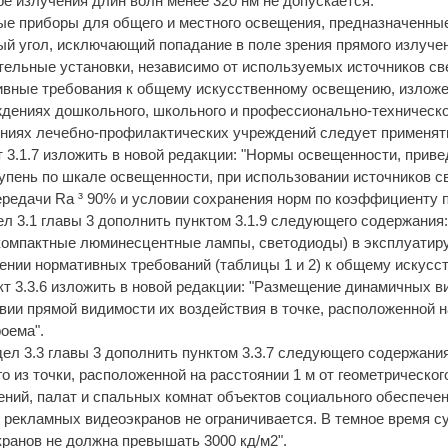
ре излучения длин волн менее 320 нм не допускается.
е приборы для общего и местного освещения, предназначенные
й угол, исключающий попадание в поле зрения прямого излуче
ельные установки, независимо от используемых источников св
вные требования к общему искусственному освещению, изложен
дениях дошкольного, школьного и профессионально-техническо
ниях лечебно-профилактических учреждений следует применять
т 3.1.7 изложить в новой редакции: "Нормы освещенности, приве
упень по шкале освещенности, при использовании источников 
редачи Rа ³ 90% и условии сохранения норм по коэффициенту 
ел 3.1 главы 3 дополнить пунктом 3.1.9 следующего содержания:
(компактные люминесцентные лампы, светодиоды) в эксплуатир
нии нормативных требований (таблицы 1 и 2) к общему искусс
кт 3.3.6 изложить в новой редакции: "Размещение динамичных 
вии прямой видимости их воздействия в точке, расположенной н
оема".
дел 3.3 главы 3 дополнить пунктом 3.3.7 следующего содержания
о из точки, расположенной на расстоянии 1 м от геометрическо
ний, палат и спальных комнат объектов социального обеспечен
 рекламных видеоэкранов не ограничивается. В темное время 
ранов не должна превышать 3000 кд/м2".