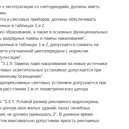
 к эксплуатации со светодиодами, должны иметь
ния.
ета и световых приборов, должны обеспечивать
ные в таблицах 1 и 2.
го образования, а также в основных функциональных
 разрядные лампы и лампы накаливания".
денные в таблицах 1 и 2, допускается снижать на
света улучшенной цветопередачи с индексом
пульсации".
 "3.1.9. Замена ламп накаливания на новые источники
уемых осветительных установках допускается при
твенному освещению".
видеорекламных световых установок допускается при
а расстоянии 1 м от геометрического центра
: "3.3.7. Угловой размер рекламного видеоэкрана,
го центра окон жилых зданий, палат лечебных
ия, не должен превышать 2°. В дневное время
суток максимально допустимая яркость рекламных