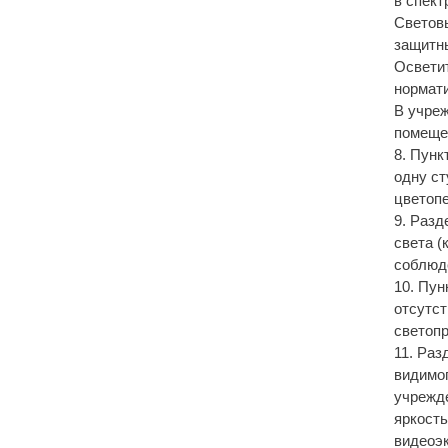
в спект
Световы
защитны
Осветит
нормати
В учреж
помеще
8. Пунк
одну ст
цветопе
9. Разд
света 
соблюде
10. Пун
отсутст
светопр
11. Раз
видимог
учрежде
яркость
видеоэк