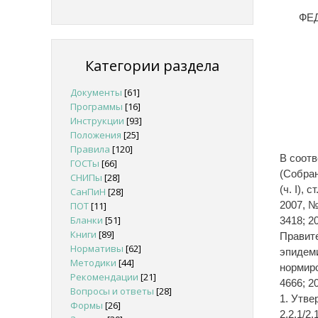
ФЕ
Категории раздела
Документы
[61]
Программы
[16]
Инструкции
[93]
Положения
[25]
Правила
[120]
В соотв
ГОСТы
[66]
(Собран
СНИПы
[28]
(ч. I), 
СанПиН
[28]
2007, № 
ПОТ
[11]
Бланки
[51]
3418; 20
Книги
[89]
Правите
Нормативы
[62]
эпидем
Методики
[44]
нормиро
Рекомендации
[21]
4666; 2
Вопросы и ответы
[28]
1. Утве
Формы
[26]
2.2.1/2