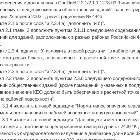
изменения и дополнения в СанПиН 2.2.1/2.1.1.1278-03 "Гигиенич
енному освещению жилых и общественных зданий", зарегистри
ии 23 апреля 2003 г., регистрационный № 4443.
кте 2.1.6 после слов "и 2.3.4 а)" дополнить "и б)".
ел 2.1 главы 2 дополнить пунктом 2.1.11 следующего содержания
ий для зданий, расположенных в разных районах Российской Ф
.
нкте 2.3.4 подпункт б) изложить в новой редакции: "в кабинетах
-смотровых боксах, перевязочных - в расчетной точке, распол
 поверхности;".
кте 2.3.5 после слов "и 2.3.4 а)" дополнить "и б)".
ел 2.3 главы 2 дополнить пунктом 2.3.6 следующего содержания
ий общественных зданий (кроме помещений, указанных в подпункта
вное значение КЕО должно быть обеспечено в расчетной точке
не рабочей поверхности".
т 3.1.4 изложить в новой редакции: "Нормативное значение осв
мального значения на рабочей поверхности внутри помещений".
т 3.1.5 изложить в новой редакции: "Для общего и местного иск
ки света с цветовой коррелированной температурой от 2400 °K д
вность ультрафиолетового излучения в диапазоне длин волн 320