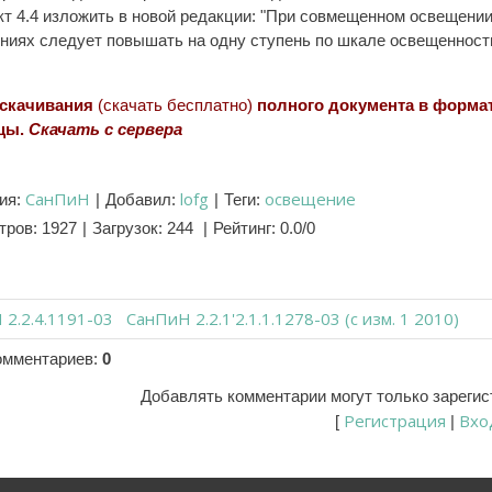
кт 4.4 изложить в новой редакции: "При совмещенном освещен
иях следует повышать на одну ступень по шкале освещенности в
 скачивания
(скачать бесплатно)
полного документа в форма
цы
.
Скачать с сервера
СанПиН
lofg
освещение
ия
:
|
Добавил
:
|
Теги
:
тров
:
1927
|
Загрузок
:
244
|
Рейтинг
:
0.0
/
0
2.2.4.1191-03
СанПиН 2.2.1'2.1.1.1278-03 (с изм. 1 2010)
омментариев
:
0
Добавлять комментарии могут только зареги
Регистрация
Вхо
[
|