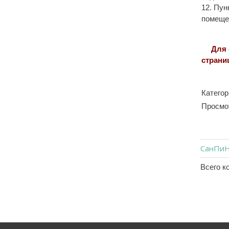
12. Пун
помещен
Для
страни
Категор
Просмо
СанПиН 
Всего к