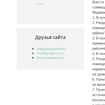
Внести 
....
....
совмещ
Федерац
1. В пун
2. Разд
помещен
района"
Друзья сайта
3. В пу
приемно
рабочей
Официальный блог
Сообщество uCoz
4. В пун
База знаний uCoz
5. Разд
помещен
нормати
на уров
6. Пунк
ее мини
7. Пунк
источни
Интенси